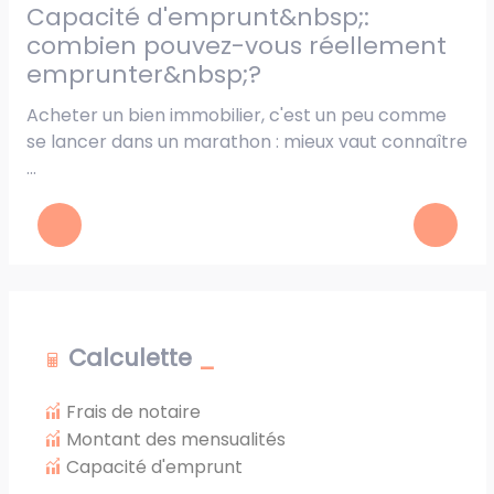
capacité d'emprunt&nbsp;:
achat en copropriété&nbsp;: les
combien pouvez-vous réellement
r
emprunter&nbsp;?
Ch
en
Acheter un bien immobilier, c'est un peu comme
ch
..
se lancer dans un marathon : mieux vaut connaître
...
Calculette
Frais de notaire
Montant des mensualités
Capacité d'emprunt