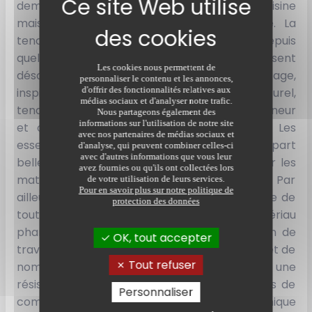
demeure certes une valeur sûre dans la cuisine
mais le bois est désormais incontournable. La
tendance bois naturel est en vogue depuis
quelques années. Certaines marques osent
Les cookies nous permettent de
désormais le décliner dans un esprit vintage,
personnaliser le contenu et les annonces,
d'offrir des fonctionnalités relatives aux
inspiré du design des années 50. Le bois naturel,
médias sociaux et d'analyser notre trafic.
tendance campagne, est également à l'honneur
Nous partageons également des
informations sur l'utilisation de notre site
et on le retrouve dans différents coloris. Les
avec nos partenaires de médias sociaux et
essences sombres comme le noyer font leur part
d'analyse, qui peuvent combiner celles-ci
avec d'autres informations que vous leur
belle. Pour le côté écolo, on misera plutôt sur les
avez fournies ou qu'ils ont collectées lors
matériaux durables comme le bambou. Par
de votre utilisation de leurs services.
Pour en savoir plus sur notre politique de
ailleurs, le bois massif n'étant pas à la portée de
protection des données
toutes les bourses, le mélaminé reste le matériau
phare pour les façades de cuisine. Côté plan de
OK, tout accepter
travail, le stratifié a la cote ! Il présente en effet de
Tout refuser
nombreux atouts : un nettoyage facile et une
résistance aux chocs. Pour votre budget, pas de
Personnaliser
comparaison, il est largement plus économique