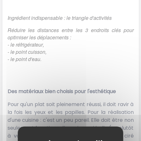
Ingrédient indispensable : le triangle d'activités
Réduire les distances entre les 3 endroits clés pour
optimiser les déplacements :
- le réfrigérateur,
- le point cuisson,
- le point d'eau.
Des matériaux bien choisis
pour l'esthétique
Pour qu'un plat soit pleinement réussi, il doit ravir à
la fois les yeux et les papilles. Pour la réalisation
d'une cuisine : c'est un peu pareil. Elle doit être non
seulement fonctionnelle mais aussi belle (ou plutôt
à votre goût) ! Côté matériaux, le béton ciré