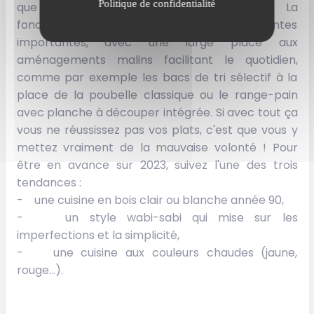
Politique de confidentialité
que le bois et propose plus de coloris. La
fonctionnalité fait aussi partie des attentes
importantes, avec une large place aux
aménagements malins facilitant le quotidien,
comme par exemple les bacs de tri sélectif à la
place de la poubelle classique ou le range-pain
avec planche à découper intégrée. Si avec tout ça
vous ne réussissez pas vos plats, c'est que vous y
mettez vraiment de la mauvaise volonté ! Pour
être en avance sur 2023, suivez l'une des trois
tendances :
- une cuisine en bois clair ou blanche année 90,
- un style wabi-sabi qui mise sur les
imperfections et la simplicité,
- une cuisine aux couleurs chaudes (jaune,
rouge...).