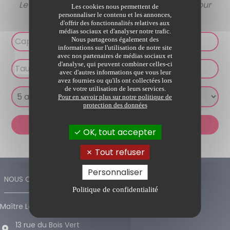
Le calcul de ces frais reste une estimation. Pour
Les cookies nous permettent de
personnaliser le contenu et les annonces,
plus de détails, consultez votre notaire.
d'offrir des fonctionnalités relatives aux
médias sociaux et d'analyser notre trafic.
Nous partageons également des
informations sur l'utilisation de notre site
avec nos partenaires de médias sociaux et
d'analyse, qui peuvent combiner celles-ci
avec d'autres informations que vous leur
avez fournies ou qu'ils ont collectées lors
de votre utilisation de leurs services.
Pour en savoir plus sur notre politique de
protection des données
Calculer
OK, tout accepter
Tout refuser
Personnaliser
NOUS CONTACTER
Politique de confidentialité
Maître Louis Reillier
13 rue du Bois Vert