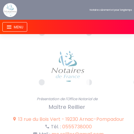
Panneau de gestion des cookies
Notaires sûrement et pour longtemps
Présentation de l'Office Notarial de
Maître Reillier
13 rue du Bois Vert
-
19230 Arnac-Pompadour
Tél. :
0555738000