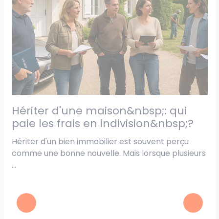
hériter d'une maison&nbsp;: qui
médiation notariale&nbsp;: un
e
paie les frais en indivision&nbsp;?
a
r
Hériter d'un bien immobilier est souvent perçu
comme une bonne nouvelle. Mais lorsque plusieurs
r
Un
...
di