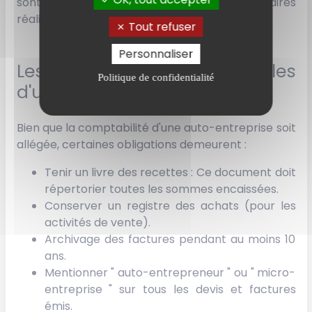
sont calculées sur la base du chiffre d'affaires
réalisé.
Tout refuser
Personnaliser
Les obligations comptables
Politique de confidentialité
d'une auto-entreprise
Bien que la comptabilité d'une auto-entreprise soit
allégée, certaines obligations demeurent :
Tenir un livre des recettes : Ce document doit
répertorier toutes les sommes encaissées.
Conserver un registre des achats (pour les
activités de vente).
Archivage des factures pendant au moins 10
ans.
Mentionner " auto-entrepreneur " ou " micro-
entreprise " sur tous les devis et factures
émis.