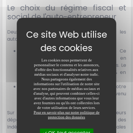
Le choix du régime fiscal et
social de l'auto-entrepreneur
Deux options fiscales sont disponibles pour les
auto-entrepreneurs :
Le prélèvement forfaitaire libératoire : Ce
régime permet de payer vos impôts en
Les cookies nous permettent de
même temps que vos cotisations sociales. Le
personnaliser le contenu et les annonces,
d'offrir des fonctionnalités relatives aux
taux appliqué varie entre 1 % et 2,2 % en
médias sociaux et d'analyser notre trafic.
fonction de votre activité.
Nous partageons également des
informations sur l'utilisation de notre site
Le régime classique : Vous déclarez votre
avec nos partenaires de médias sociaux et
chiffre d'affaires et êtes imposé sur le revenu
d'analyse, qui peuvent combiner celles-ci
avec d'autres informations que vous leur
selon un barème progressif.
avez fournies ou qu'ils ont collectées lors
de votre utilisation de leurs services.
Sur le plan social, les auto-entrepreneurs
Pour en savoir plus sur notre politique de
protection des données
dépendent de la Sécurité sociale des
Indépendants (SSI), et leurs cotisations sociales
OK, tout accepter