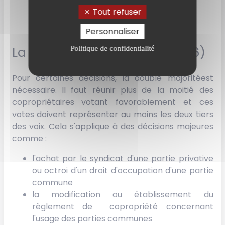
espaces verts)
Tout refuser
Personnaliser
La double majorité (Article 26)
Politique de confidentialité
Pour certaines décisions, la double majoritéest
nécessaire. Il faut réunir plus de la moitié des
copropriétaires votant favorablement et ces
votes doivent représenter au moins les deux tiers
des voix. Cela s'applique à des décisions majeures
comme :
l'achat par le syndicat d'une partie privative
ou octroi d'un droit d'occupation d'une partie
commune
la modification ou établissement du
règlement de copropriété concernant
l'usage des parties communes