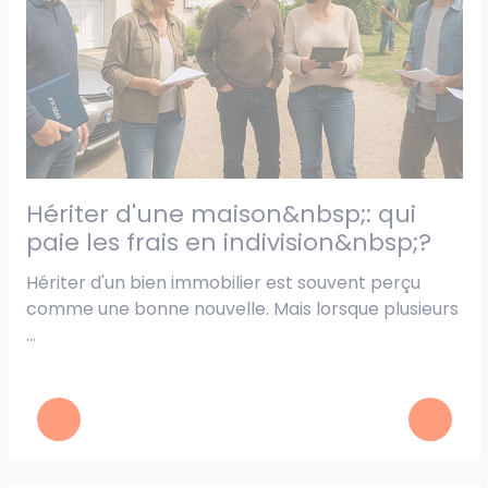
hériter d'une maison&nbsp;: qui
médiation notariale&nbsp;: un
e
paie les frais en indivision&nbsp;?
a
r
Hériter d'un bien immobilier est souvent perçu
comme une bonne nouvelle. Mais lorsque plusieurs
r
Un
...
di