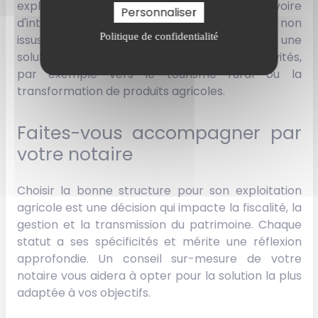
exploitation de s'agrandir librement, voire
Personnaliser
d'intégrer des investisseurs extérieurs, même non
Politique de confidentialité
issus du milieu agricole. La SCEA est ainsi une
solution intéressante pour diversifier les activités,
par exemple vers le tourisme rural ou la
transformation de produits agricoles.
Faites-vous accompagner par
votre notaire
Choisir la bonne structure pour son exploitation
agricole est une décision qui impacte la fiscalité, la
gestion et la transmission du patrimoine. Chaque
statut a ses spécificités et mérite une réflexion
approfondie. Un conseil sur-mesure de votre
notaire vous aidera à opter pour la solution la plus
adaptée à vos objectifs.