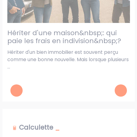
hériter d'une maison&nbsp;: qui
médiation notariale&nbsp;: un
e
paie les frais en indivision&nbsp;?
a
r
Hériter d'un bien immobilier est souvent perçu
comme une bonne nouvelle. Mais lorsque plusieurs
r
Un
...
di
Calculette