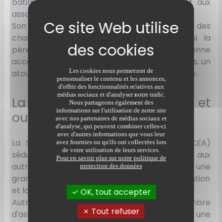
bâtiments, main-d'œuvre), tout en assurant aux
associés un statut d'exploitant individuel.
Son principal avantage ? Un partage équitable des
charges et des bénéfices, renforçant ainsi la
pérennité de l'exploitation. De plus, le GAEC donne
accès à certaines aides financières spécifiques, un
Les cookies nous permettent de
atout non négligeable pour dynamiser l'activité.
personnaliser le contenu et les annonces,
d'offrir des fonctionnalités relatives aux
médias sociaux et d'analyser notre trafic.
La SCEA : souplesse et
Nous partageons également des
informations sur l'utilisation de notre site
ouverture
avec nos partenaires de médias sociaux et
d'analyse, qui peuvent combiner celles-ci
avec d'autres informations que vous leur
La Société Civile d'Exploitation Agricole (SCEA)
avez fournies ou qu'ils ont collectées lors
de votre utilisation de leurs services.
séduit par sa grande liberté. Contrairement aux
Pour en savoir plus sur notre politique de
autres structures, elle laisse aux associés une
protection des données
grande flexibilité dans l'organisation de la gestion
et la répartition des rôles.
OK, tout accepter
Autre avantage : elle ne limite pas le nombre
Tout refuser
d'associés. Cette ouverture permet à une