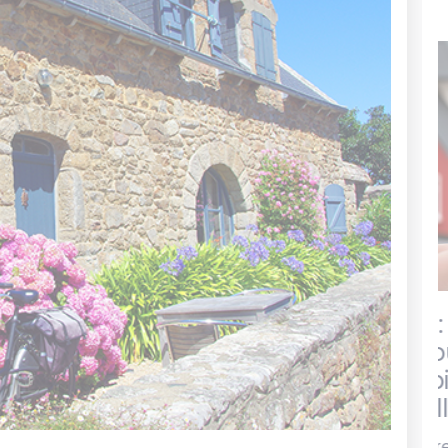
sci familiale&nbsp;: une
solution efficace po
et transmettre un b
immobilier en famil
Acheter, gérer ou transmettre