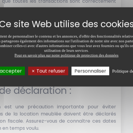
r que toutes les transactions sont correctement
fiscales applicables :
ent de personnaliser le contenu et les annonces, d'offrir des fonctionnalités relati
s partageons également des informations sur l'utilisation de notre site avec nos par
es règles fiscales spécifiques au régime LMNP.
mbiner celles-ci avec d'autres informations que vous leur avez fournies ou qu'ils on
e revenus à ne pas dépasser pour rester dans ce
utilisation de leurs services.
Pour en savoir plus sur notre politique de protection des données
arges déductibles. Familiarisez-vous avec les
-BIC ou régime réel) et choisissez celui qui vous
 accepter
Tout refuser
Personnaliser
uation.
Politique d
de déclaration :
n est une précaution importante pour éviter
sus de la location meublée doivent être déclarés
tion fiscale. Assurez-vous de connaître ces dates
n en temps voulu.