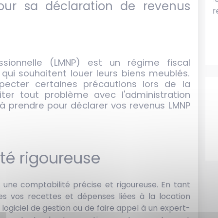
our sa déclaration de revenus
immobilier à plusieurs membr
même famille peut ...
sionnelle (LMNP) est un régime fiscal
 qui souhaitent louer leurs biens meublés.
pecter certaines précautions lors de la
ter tout problème avec l'administration
s à prendre pour déclarer vos revenus LMNP
té rigoureuse
 une comptabilité précise et rigoureuse. En tant
es vos recettes et dépenses liées à la location
logiciel de gestion ou de faire appel à un expert-