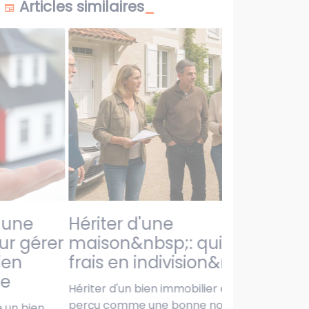
Articles similaires
hériter d'une
médiation not
ur gérer
maison&nbsp;: qui paie les
ien
frais en indivision&nbsp;?
le
Hériter d'un bien immobilier est souvent
U
perçu comme une bonne nouvelle. Mais
d
 un bien