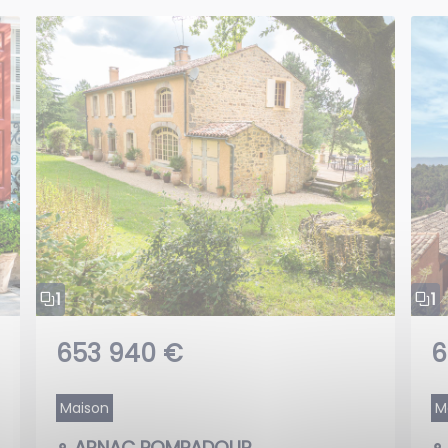
1
1
653 940 €
6
Maison
M
ARNAC POMPADOUR