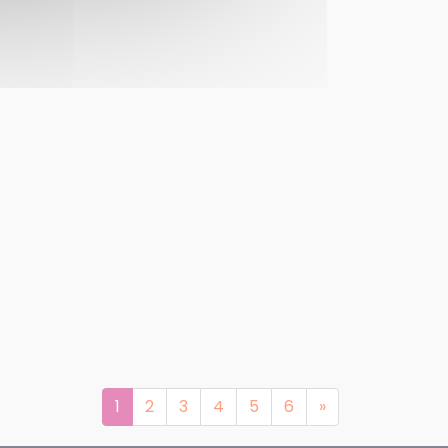
3
hb
1
2
3
4
5
6
»
Next