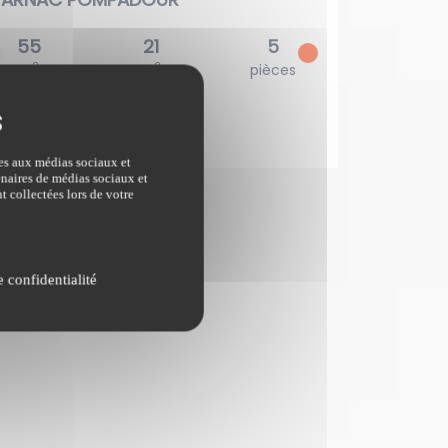
2
55
21
5
2
2
2
hb
m
m
pièces
chb
ves aux médias sociaux et
tenaires de médias sociaux et
t collectées lors de votre
e confidentialité