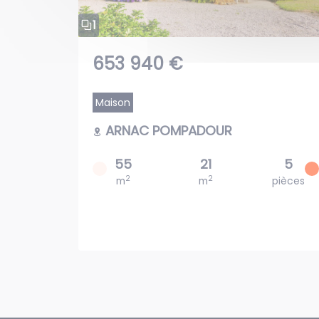
1
653 940 €
Maison
ARNAC POMPADOUR
55
21
5
2
2
m
m
pièces