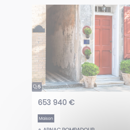
5
653 940 €
Maison
ARNAC POMPADOUR