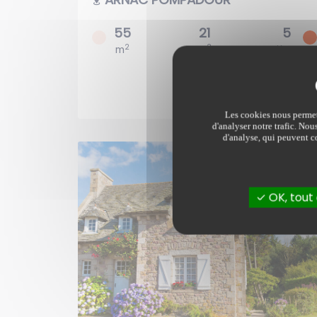
55
21
5
2
2
m
m
pièces
Les cookies nous permett
d'analyser notre trafic. Nou
d'analyse, qui peuvent co
OK, tout