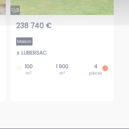
3
238 740 €
Maison
LUBERSAC
2
100
1 900
4
2
2
chb
m
m
pièces
c