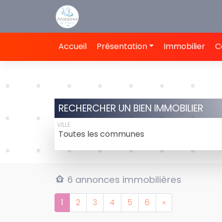
Panneau de gestion des cookies
Accueil
Présentation
Immobilier
C
RECHERCHER UN BIEN IMMOBILIER
VILLE
Toutes les communes
6 annonces immobilières
1
2
3
4
5
6
»
Next